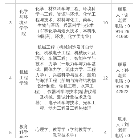
化学、材料科学与工程、环境科
联系
化学
学与工程、资源与环境、化学工
人：谢
与环
程与技术、材料与化工、药学、
老师
境科
3
10
生物与医药、兵器科学与技术
电话：0
学学
（军事化学与烟火技术，本科限
916-26
院
制制药、环境、化学类专业）
41660
机械工程（机械制造及其自动
化、机械电子工程、机械设计及
理论、车辆工程）、智能科学与
技术、力学（一般力学与力学基
联系
础、固体力学、流体力学、工程
人：孙
机械
力学）、兵器科学与技术、船舶
老师
工程
4
12
与海洋工程（船舶与海洋结构物
电话：0
学院
设计制造、轮机工程、水声工
916-26
程）、仪器科学与技术(精密仪器
42922
及机械、测试计量技术及仪
器）、电子科学与技术、光学工
程、动力工程及工程热物理
联系
人：刘
教育
心理学、教育学（学前教育学、
老师
科学
5
4
教育技术学）
电话：0
学院