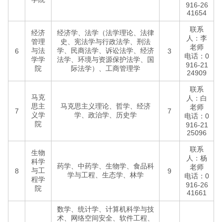
916-26
41654
联系
经济
经济学、法学（法学理论、法律
人：李
管理
史、宪法学与行政法学、刑法
老师
与法
学、民商法学、诉讼法学、经济
6
3
电话：0
学学
法学、环境与资源保护法学、国
916-21
院
际法学）、工商管理学
24909
联系
马克
人：白
思主
马克思主义理论、哲学、经济
老师
7
7
义学
学、政治学、历史学
电话：0
院
916-21
25096
联系
生物
人：杨
科学
药学、中药学、生物学、食品科
老师
与工
8
9
学与工程、生态学、林学
电话：0
程学
916-26
院
41661
数学、统计学、计算机科学与技
术、网络空间安全、软件工程、