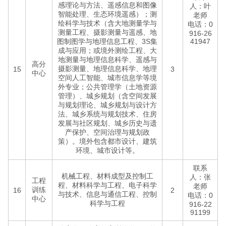
感理论与方法、遥感信息和图像
人：叶
智能处理、生态环境遥感）；测
老师
绘科学与技术（含大地测量学与
电话：0
测量工程、摄影测量与遥感、地
916-26
图制图学与地理信息工程、3S集
41947
成与应用；或境外测绘工程、大
地测量与地理信息科学、遥感与
高分
摄影测量、地理信息科学、地理
15
3
中心
空间人工智能、城市信息学等境
外专业；公共管理学（土地资源
管理）、城乡规划（含空间发展
与规划理论、城乡规划与设计方
法、城乡系统与规划技术、住房
发展与社区规划、城乡历史与遗
产保护、空间治理与规划政
策）。境外包含都市设计、建筑
环境、城市设计等。
联系
机械工程、材料成型及控制工
人：张
工程
程、材料科学与工程、电子科学
老师
训练
16
2
与技术、信息与通信工程、控制
电话：0
中心
科学与工程
916-22
91199