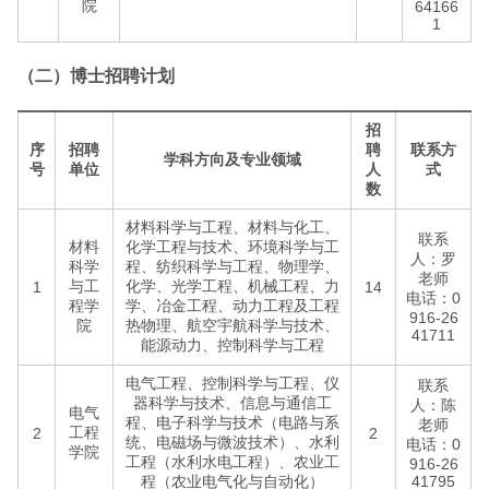
院
64166
1
（二）博士招聘计划
招
序
招聘
聘
联系方
学科方向及专业领域
号
单位
人
式
数
材料科学与工程、材料与化工、
联系
材料
化学工程与技术、环境科学与工
人：罗
科学
程、纺织科学与工程、物理学、
老师
与工
化学、光学工程、机械工程、力
1
14
电话：0
程学
学、冶金工程、动力工程及工程
916-26
院
热物理、航空宇航科学与技术、
41711
能源动力、控制科学与工程
电气工程、控制科学与工程、仪
联系
器科学与技术、信息与通信工
人：陈
电气
程、电子科学与技术（电路与系
老师
工程
2
2
统、电磁场与微波技术）、水利
电话：0
学院
工程（水利水电工程）、农业工
916-26
程（农业电气化与自动化）
41795