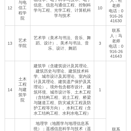
人：杜
与电
信息、信息与通信工程、控制科
老师
信工
12
10
学与工程、光学工程、计算机科
电话：0
程学
学与技术
916-26
院
41630
联系
人：马
艺术学（美术与书法、音乐、舞
艺术
老师
蹈、设计）、美术与书法、音
13
3
学院
电话：0
乐、设计、舞蹈
916-26
41643
建筑学（含建筑设计及其理论、
建筑历史与理论、建筑技术科
学、城市设计及其理论、室内设
土木
计及其理论、建筑遗产保护及其
工程
理论）。境外包含都市设计、建
与建
14
1
筑环境、城市设计等、土木工程
筑学
（含结构工程、岩土工程、桥梁
院
与隧道工程、防灾减灾工程及防
护工程等方向）、水利工程（含
水工结构工程、水利水电工程）
地理学（地图学与地理信息系
统）；遥感信息科学与技术（遥
联系