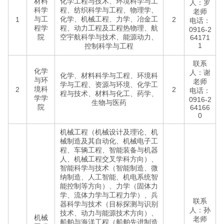
材料
化学工程与技术、环境科学与工
人：罗
科学
程、纺织科学与工程、物理学、
老师
与工
化学、机械工程、力学、冶金工
1
2
电话：
程学
程、动力工程及工程热物理、航
0916-2
院
空宇航科学与技术、能源动力、
64171
1
控制科学与工程
联系
化学
人：谢
化学、材料科学与工程、环境科
与环
老师
学与工程、资源与环境、化学工
境科
2
2
电话：
程与技术、材料与化工、药学、
学学
0916-2
生物与医药
院
64166
0
机械工程（机械设计及理论、机
械制造及其自动化、机械电子工
程、车辆工程、智能装备与机器
人、机械工程交叉学科方向）、
智能科学与技术（智能制造、微
纳制造、人工智能、机电系统智
能控制等方向）、力学（固体力
学、流体力学与工程力学）、兵
联系
器科学与技术（目标探测与识别
人：孙
技术、动力与能源技术方向）、
机械
老师
船舶与海洋工程（船舶先进制造