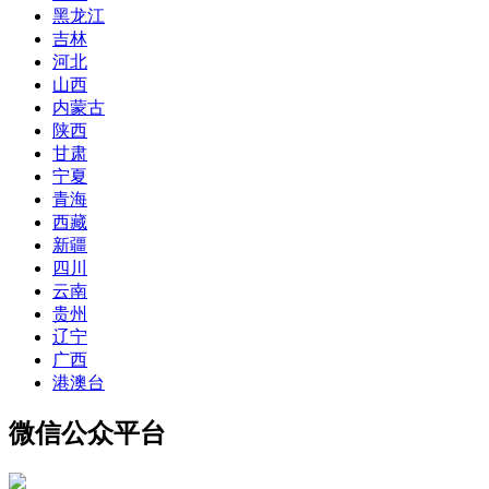
黑龙江
吉林
河北
山西
内蒙古
陕西
甘肃
宁夏
青海
西藏
新疆
四川
云南
贵州
辽宁
广西
港澳台
微信公众平台