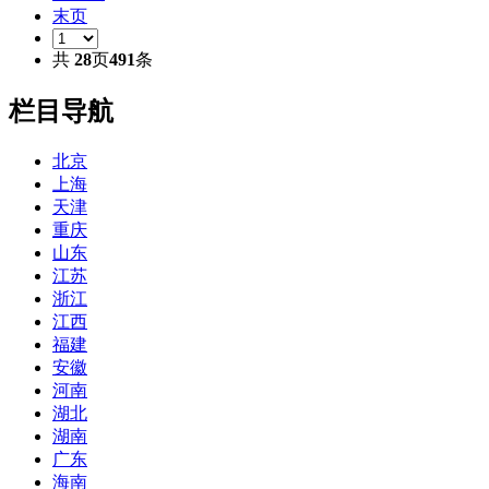
末页
共
28
页
491
条
栏目导航
北京
上海
天津
重庆
山东
江苏
浙江
江西
福建
安徽
河南
湖北
湖南
广东
海南