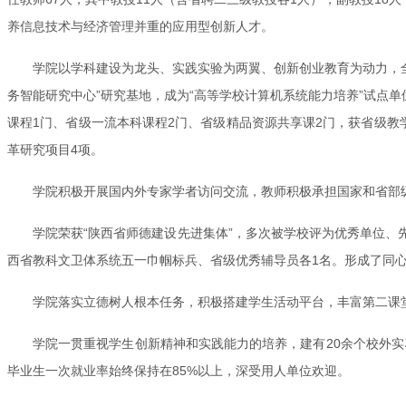
养信息技术与经济管理并重的应用型创新人才。
学院以学科建设为龙头、实践实验为两翼、创新创业教育为动力，全
务智能研究中心”研究基地，成为“高等学校计算机系统能力培养”试点
课程1门、省级一流本科课程2门、省级精品资源共享课2门，获省级
革研究项目4项。
学院积极开展国内外专家学者访问交流，教师积极承担国家和省部
学院荣获“陕西省师德建设先进集体”，多次被学校评为优秀单位、
西省教科文卫体系统五一巾帼标兵、省级优秀辅导员各1名。形成了同
学院落实立德树人根本任务，积极搭建学生活动平台，丰富第二课
学院一贯重视学生创新精神和实践能力的培养，建有20余个校外实
毕业生一次就业率始终保持在85%以上，深受用人单位欢迎。