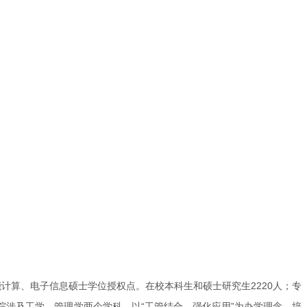
计算、电子信息硕士学位授权点。在校本科生和硕士研究生2220人；专
学院涉及工学、管理学两个学科，以“工管结合、强化应用”为办学理念，培