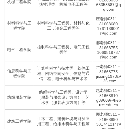
81668630
机械工程学院
热物理类、机械电子工程等
65353587@q
q.com
庄老师0311－
材料科学与工
材料科学与工程类、材料与化
81668680
程学院
工，冶金工程类等
1761139001
@qq.com
邢老师0311－
控制科学与工程类、电气工程
81668755
电气工程学院
类等
1069819737
@qq.com
张老师0311－
计算机科学与技术类、软件工
信息科学与工
81668775
程、网络空间安全、信息与通
程学院
jixiang1973@
信工程、电子科学与技术等
126.com
赵老师0311－
纺织科学与工程类、设计学
81668810
纺织服装学院
（服装与服饰设计方向）、艺
g39609@heb
术学（服装表演方向）等
ust.edu.cn
顾老师0311－
土木工程、建筑环境与能源应
81668890
建筑工程学院
用工程、给排水科学与工程等
381741214@
qq.com