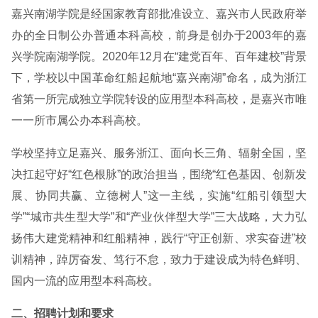
嘉兴南湖学院是经国家教育部批准设立、嘉兴市人民政府举
办的全日制公办普通本科高校，前身是创办于2003年的嘉
兴学院南湖学院。2020年12月在“建党百年、百年建校”背景
下，学校以中国革命红船起航地“嘉兴南湖”命名，成为浙江
省第一所完成独立学院转设的应用型本科高校，是嘉兴市唯
一一所市属公办本科高校。
学校坚持立足嘉兴、服务浙江、面向长三角、辐射全国，坚
决扛起守好“红色根脉”的政治担当，围绕“红色基因、创新发
展、协同共赢、立德树人”这一主线，实施“红船引领型大
学”“城市共生型大学”和“产业伙伴型大学”三大战略，大力弘
扬伟大建党精神和红船精神，践行“守正创新、求实奋进”校
训精神，踔厉奋发、笃行不怠，致力于建设成为特色鲜明、
国内一流的应用型本科高校。
二、招聘计划和要求