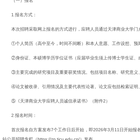
（一）报名
1.报名方式：
本次招聘采取网上报名的方式进行，应聘人员通过天津商业大学门户网站公开
①个人简历（高中至今，时间不间断）和本人意愿、工作设想、预
②身份证、本硕博学历学位证书（应届毕业生须上传博士学生证、
③主要完成的研究项目及重要获奖情况。包括项目名称、研究意义
④论文被收录、引用情况及主要代表性论著。论文应包括检索证明
⑤《天津商业大学应聘人员诚信承诺书》（附件2）
2.报名时间：
首次报名自方案发布7个工作日后开始，即2026年3月11日开始
站公开招聘专栏（https://zp.tjcu.edu.cn/）发布。