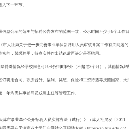
进入下一环节。
员信息公示的范围与招聘公告发布的范围一致，公示时间不少于5个工作
市人社局关于进一步完善事业单位新聘用人员审核备案工作有关问题的通
查实的，暂缓聘用，待查实并作出结论后再决定是否聘用。
，除特殊情况经学校同意可延长报到时限外（不超过3个月），其他情况均
签订聘用合同。职务晋升、福利、奖惩、保险和工资待遇等按照国家、天
第一年均需从事辅导员或班主任等管理工作。
津市事业单位公开招聘人员实施办法（试行）》（津人社局发〔2011
天津商业大学门户网站公开招聘专栏（https://zp.tjcu.edu.c