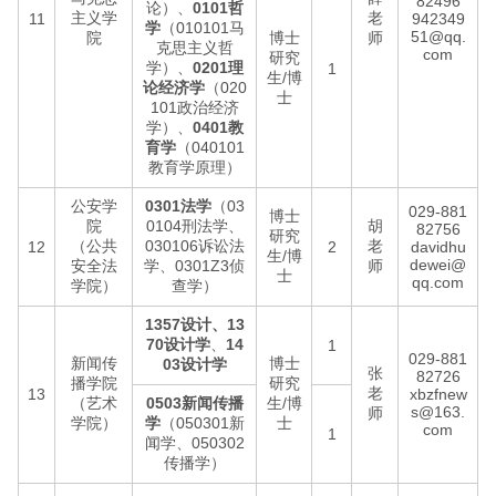
82496
论）、
0101哲
主义学
老
11
942349
学
（010101马
51@qq.
院
博士
师
克思主义哲
com
研究
学）、
0201理
1
生/博
论经济学
（020
士
101政治经济
学）、
0401教
育学
（040101
教育学原理）
公安学
0301法学
（03
029-881
博士
院
0104刑法学、
胡
82756
研究
（公共
030106诉讼法
老
12
2
davidhu
生/博
dewei@
安全法
学、0301Z3侦
师
士
qq.com
学院）
查学）
1357设计、13
70设计学
、
14
1
029-881
新闻传
博士
03设计学
张
82726
播学院
研究
老
13
xbzfnew
（艺术
0503新闻传播
生/博
s@163.
师
学院）
学
（050301‌新
士
com
1
闻学、‌050302
传播学）