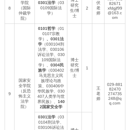
博士
学院
0301法学
（03
伏
82671
研究
（国际
0109国际法
老
8
2
xfdgjf99
生/博
@163.c
仲裁学
学）
师
士
om
院）
0101哲学
（01
0107宗教
学）
、0301法
学
（030104刑
法学、030106
诉讼法学、030
109国际法
博士
学）、
0304民
研究
1
族学
（030402
生/博
马克思主义民
士
国家安
族理论与政
029-881
全学院
策、030406中
王
82470
（反恐
华民族学、030
老
9
274735
怖主义
407人类学与世
248@q
师
法学
界民族）、
140
q.com
院）
2国家安全学
0301法学
（03
0104刑法学、
030106诉讼法