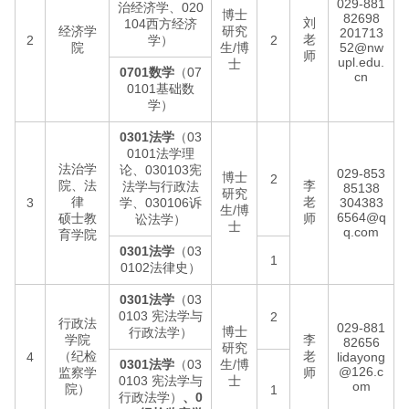
029-881
治经济学、020
博士
82698
刘
104西方经济
经济学
研究
201713
老
2
学）
2
院
生/博
52@nw
师
upl.edu.
士
0701数学
（07
cn
0101基础数
学）
0301法学
（03
0101法学理
法治学
论、030103宪
029-853
博士
2
院、法
李
法学与行政法
85138
研究
律
老
3
学、030106诉
304383
生/博
6564@q
硕士教
师
讼法学）
士
q.com
育学院
0301法学
（03
1
0102法律史）
0301法学
（03
0103 宪法学与
2
行政法
029-881
博士
行政法学）
学院
李
82656
研究
（纪检
老
4
lidayong
0301法学
（03
生/博
@126.c
监察学
师
0103 宪法学与
士
om
院）
1
行政法学）
、0