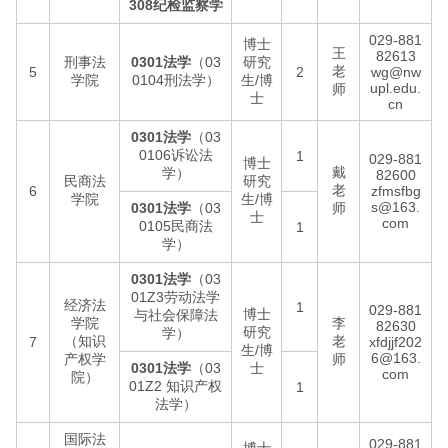
308纪检监察学
029-881
博士
王
82613
刑事法
0301法学
（03
研究
老
5
2
wg@nw
学院
0104刑法学）
生/博
upl.edu.
师
士
cn
0301法学
（03
0106诉讼法
1
029-881
博士
戴
学）
82600
民商法
研究
老
6
zfmsfbg
学院
生/博
s@163.
0301法学
（03
师
士
com
0105民商法
1
学）
0301法学
（03
01Z3劳动法学
经济法
1
029-881
博士
与社会保障法
学院
李
82630
研究
学）
（知识
老
7
xfdjjf202
生/博
6@163.
产权学
师
0301法学
（03
士
com
院）
01Z2 知识产权
1
法学）
国际法
029-881