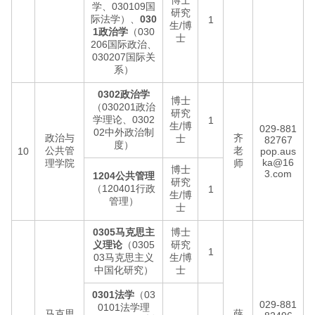
博士
学、030109国
研究
际法学）、
030
1
生/博
1政治学
（030
士
206国际政治、
030207国际关
系）
0302政治学
博士
（030201政治
研究
学理论、0302
1
生/博
029-881
02中外政治制
政治与
齐
士
82767
度）
公共管
老
10
pop.aus
ka@16
理学院
师
博士
3.com
1204公共管理
研究
（120401行政
1
生/博
管理）
士
0305马克思主
博士
义理论
（0305
研究
1
03马克思主义
生/博
中国化研究）
士
0301法学
（03
029-881
0101法学理
马克思
薛