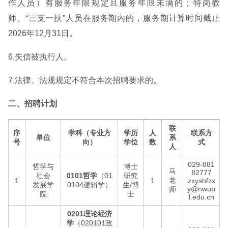
作人员）有服务年限规定且服务年限未满的；特岗教
师、“三支一扶”人员在服务期内的，服务期计算时间截止
2026年12月31日。
6.失信被执行人。
7.法律、法规规定不符合本次招聘要求的。
二、招聘计划
联
序
学科（专业方
学历
人
联系方
单位
系
号
向）
学位
数
式
人
029-881
哲学与
博士
马
82777
社会
0101哲学
（01
研究
老
1
1
zxyshfzx
发展学
0104逻辑学）
生/博
y@nwup
师
院
士
l.edu.cn
0201理论经济
学
（020101政