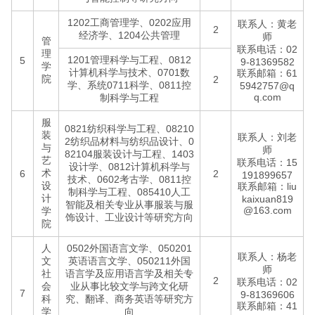
1202工商管理学、0202应用
联系人：黄老
2
经济学、1204公共管理
师
管
联系电话：02
理
1201管理科学与工程、0812
5
9-81369582
学
计算机科学与技术、0701数
联系邮箱：61
院
2
学、系统0711科学、0811控
5942757@q
q.com
制科学与工程
服
0821纺织科学与工程、08210
装
联系人：刘老
2纺织品材料与纺织品设计、0
与
师
82104服装设计与工程、1403
艺
联系电话：15
设计学、0812计算机科学与
术
6
2
191899657
技术、0602考古学、0811控
设
联系邮箱：liu
制科学与工程、085410人工
计
kaixuan819
智能及相关专业从事服装与服
@163.com
学
饰设计、工业设计等研究方向
院
人
0502外国语言文学、050201
联系人：杨老
文
英语语言文学、050211外国
师
社
语言学及应用语言学及相关专
2
联系电话：02
会
业从事比较文学与跨文化研
7
9-81369606
科
究、翻译、商务英语等研究方
联系邮箱：41
学
向