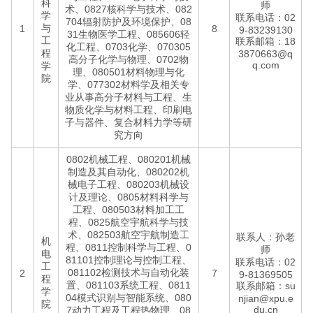
科
师
术、0827核科学与技术、082
学
联系电话：02
704辐射防护及环境保护、08
与
1
8
9-83239130
31生物医学工程、085606轻
工
联系邮箱：18
化工程、0703化学、070305
程
3870663@q
高分子化学与物理、0702物
q.com
学
理、080501材料物理与化
院
学、077302材料学及相关专
业从事高分子材料与工程、生
物质化学与材料工程、印刷电
子与器件、复合材料力学等研
究方向
0802机械工程、080201机械
制造及其自动化、080202机
械电子工程、080203机械设
计及理论、0805材料科学与
工程、080503材料加工工
程、0825航空宇航科学与技
术、082503航空宇航制造工
联系人：孙老
机
程、0811控制科学与工程、0
师
电
81101控制理论与控制工程、
联系电话：02
工
081102检测技术与自动化装
2
7
9-81369505
程
置、081103系统工程、0811
联系邮箱：su
学
04模式识别与智能系统、080
njian@xpu.e
院
du.cn
7动力工程及工程热物理、08