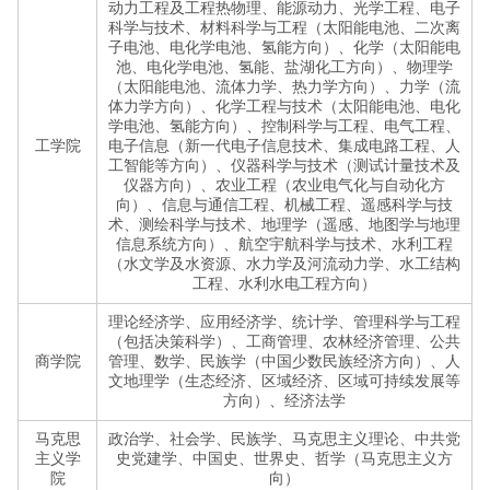
动力工程及工程热物理、能源动力、光学工程、电子
科学与技术、材料科学与工程（太阳能电池、二次离
子电池、电化学电池、氢能方向）、化学（太阳能电
池、电化学电池、氢能、盐湖化工方向）、物理学
（太阳能电池、流体力学、热力学方向）、力学（流
体力学方向）、化学工程与技术（太阳能电池、电化
学电池、氢能方向）、控制科学与工程、电气工程、
工学院
电子信息（新一代电子信息技术、集成电路工程、人
工智能等方向）、仪器科学与技术（测试计量技术及
仪器方向）、农业工程（农业电气化与自动化方
向）、信息与通信工程、机械工程、遥感科学与技
术、测绘科学与技术、地理学（遥感、地图学与地理
信息系统方向）、航空宇航科学与技术、水利工程
（水文学及水资源、水力学及河流动力学、水工结构
工程、水利水电工程方向）
理论经济学、应用经济学、统计学、管理科学与工程
（包括决策科学）、工商管理、农林经济管理、公共
商学院
管理、数学、民族学（中国少数民族经济方向）、人
文地理学（生态经济、区域经济、区域可持续发展等
方向）、经济法学
马克思
政治学、社会学、民族学、马克思主义理论、中共党
主义学
史党建学、中国史、世界史、哲学（马克思主义方
院
向）