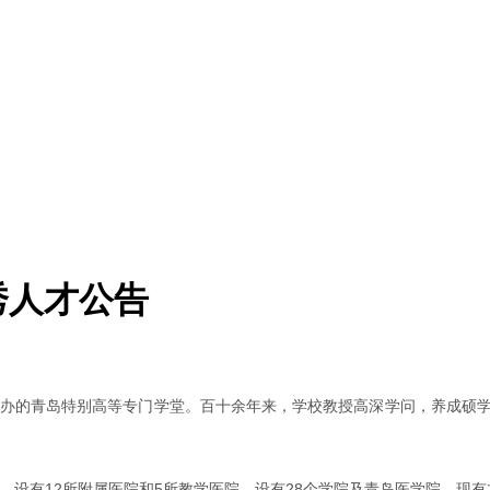
秀人才公告
创办的青岛特别高等专门学堂。百十余年来，学校教授高深学问，养成硕
，设有12所附属医院和5所教学医院。设有28个学院及青岛医学院，现有本