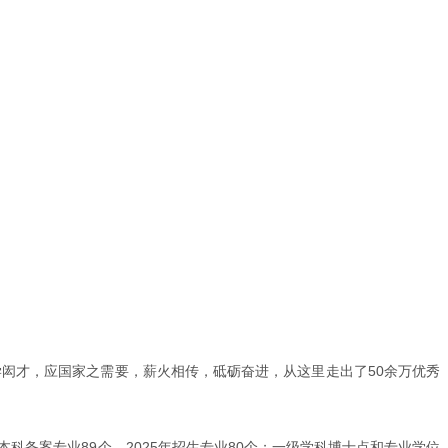
学闳才，应国家之需要，薪火相传，砥砺奋进，从这里走出了50余万优秀
科备案专业89个，2025年招生专业80个；一级学科博士点和专业学位