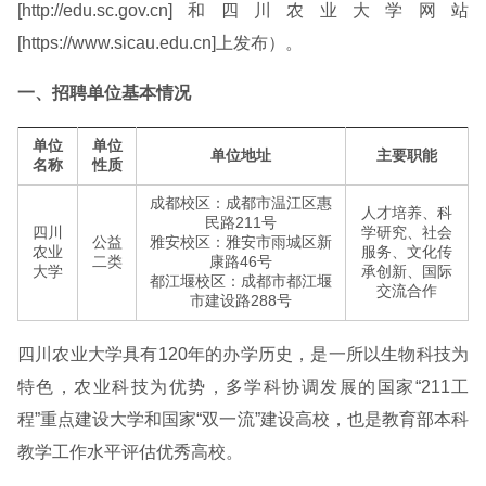
[http://edu.sc.gov.cn]和四川农业大学网站
[https://www.sicau.edu.cn]上发布）。
一、招聘单位基本情况
单位
单位
单位地址
主要职能
名称
性质
成都校区：成都市温江区惠
人才培养、科
民路211号
四川
学研究、社会
公益
雅安校区：雅安市雨城区新
农业
服务、文化传
二类
康路46号
大学
承创新、国际
都江堰校区：成都市都江堰
交流合作
市建设路288号
四川农业大学具有120年的办学历史，是一所以生物科技为
特色，农业科技为优势，多学科协调发展的国家“211工
程”重点建设大学和国家“双一流”建设高校，也是教育部本科
教学工作水平评估优秀高校。