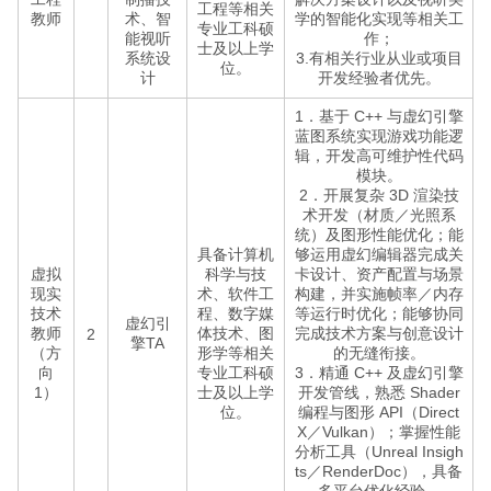
工程等相关
教师
术、智
学的智能化实现等相关工
专业工科硕
能视听
作；
士及以上学
系统设
3.有相关行业从业或项目
位。
计
开发经验者优先。
1．基于 C++ 与虚幻引擎
蓝图系统实现游戏功能逻
辑，开发高可维护性代码
模块。
2．开展复杂 3D 渲染技
术开发（材质／光照系
统）及图形性能优化；能
具备计算机
够运用虚幻编辑器完成关
虚拟
科学与技
卡设计、资产配置与场景
现实
术、软件工
构建，并实施帧率／内存
技术
程、数字媒
等运行时优化；能够协同
虚幻引
教师
体技术、图
完成技术方案与创意设计
2
擎TA
（方
形学等相关
的无缝衔接。
向
专业工科硕
3．精通 C++ 及虚幻引擎
1）
士及以上学
开发管线，熟悉 Shader
位。
编程与图形 API（Direct
X／Vulkan）；掌握性能
分析工具（Unreal Insigh
ts／RenderDoc），具备