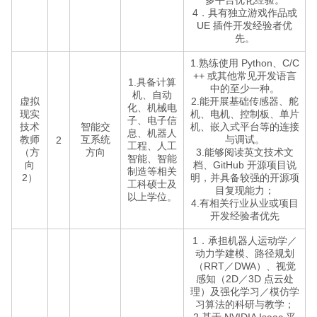
多平台优化经验。
4．具有独立游戏作品或
UE 插件开发经验者优
先。
1.熟练使用 Python、C/C
++ 或其他常见开发语言
1.具备计算
中的至少一种。
机、自动
虚拟
2.能开展基础传感器、舵
化、机械电
现实
机、电机、控制板、单片
子、电子信
技术
智能交
机、嵌入式平台等的连接
息、机器人
教师
互系统
与调试。
2
工程、人工
（方
方向
3.能够阅读英文技术文
智能、智能
向
档、GitHub 开源项目说
制造等相关
2）
明，并具备较强的开源项
工科硕士及
目复现能力；
以上学位。
4.有相关行业从业或项目
开发经验者优先
1．承担机器人运动学／
动力学建模、路径规划
（RRT／DWA）、视觉
感知（2D／3D 点云处
理）及强化学习／模仿学
习算法的科研与教学；