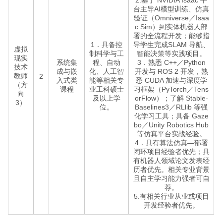
2.基于 NVIDIA Isaac 平
台主导AI模型训练、仿真
验证（Omniverse／Isaa
c Sim）到实体机器人部
署的全流程开发；能够指
1．具备控
导学生完成SLAM 导航、
虚拟
制科学与工
智能决策等实践项目。
现实
系统集
程、自动
3．熟悉 C++／Python
技术
成与嵌
化、人工智
开发与 ROS 2 开发，熟
教师
2
入式类
能等相关专
悉 CUDA 加速与深度学
（方
课程
业工科硕士
习框架（PyTorch／Tens
向
及以上学
orFlow）；了解 Stable-
3）
位。
Baselines3／RLlib 等强
化学习工具；具备 Gaze
bo／Unity Robotics Hub
等仿真平台实战经验。
4．具有算法仿真—部署
闭环项目经验者优先；具
有机器人领域论文发表经
历者优先。相关专业背景
且自主学习能力强者可自
荐。
5.有相关行业从业或项目
开发经验者优先。