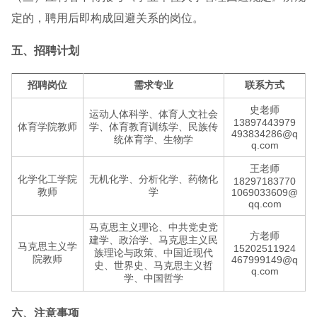
定的，聘用后即构成回避关系的岗位。
五、招聘计划
招聘岗位
需求专业
联系方式
史老师
运动人体科学、体育人文社会
13897443979
体育学院教师
学、体育教育训练学、民族传
493834286@q
统体育学、生物学
q.com
王老师
化学化工学院
无机化学、分析化学、药物化
18297183770
教师
学
1069033609@
qq.com
马克思主义理论、中共党史党
方老师
建学、政治学、马克思主义民
马克思主义学
15202511924
族理论与政策、中国近现代
院教师
467999149@q
史、世界史、马克思主义哲
q.com
学、中国哲学
六、注意事项