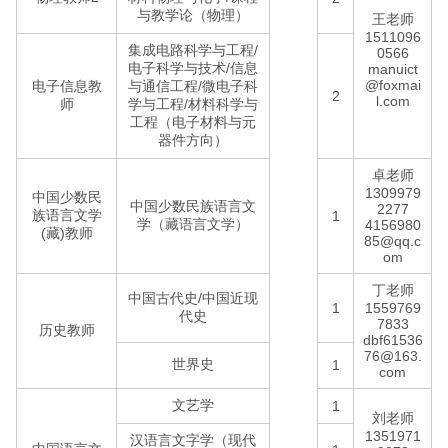
与教学论（物理）
王老师
1511096
集成电路科学与工程/
0566
电子科学与技术/信息
manuict
@foxmai
电子信息教
与通信工程/微电子科
2
l.com
师
学与工程/材料科学与
工程（电子材料与元
器件方向）
卓老师
1309979
中国少数民
中国少数民族语言文
2277
族语言文学
1
学（藏语言文学）
4156980
(藏)教师
85@qq.c
om
丁老师
中国古代史/中国近现
1
1559769
代史
7833
历史教师
dbf61536
76@163.
世界史
1
com
文艺学
1
刘老师
1351971
汉语言文字学（现代