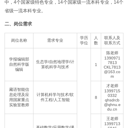
中，4个国家级特色专业，14个国家级一流本科专业，14个
省级一流本科专业。
二、岗位需求
学历
人
联系人及
岗位名称
需求专业
学位
数
联系方式
陈老师
1390971
学报编辑部
生态学/自然地理学/计
7813
自然科学版
1
算机科学与技术
CKL7813
编辑
@163.co
m
才老师
藏语智能信
1399715
息处理及应
计算机科学与技术/软
0332
8
用国家重点
件工程/人工智能
qhsdrcb
@qhnu.e
实验室教师
du.cn
王老师
1399713
基础数学/应用数学/课