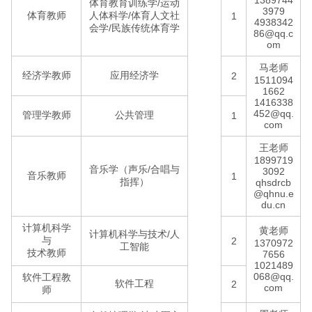
1389744
体育教育训练学/运动
3979
体育教师
人体科学/体育人文社
1
4938342
会学/民族传统体育学
86@qq.c
om
马老师
经济学教师
应用经济学
2
1511094
1662
1416338
452@qq.
管理学教师
公共管理
1
com
王老师
1899719
音乐学（声乐/合唱与
3092
音乐教师
1
指挥）
qhsdrcb
@qhnu.e
du.cn
计算机科学
黄老师
计算机科学与技术/人
与
2
1370972
工智能
技术教师
7656
1021489
068@qq.
软件工程教
软件工程
2
com
师