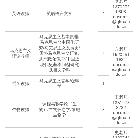
李老师
1370972
0806
英语教师
英语语言文学
2
qhsdrcb
@qhnu.e
du.cn
马克思主义基本原理/
马克思主义中国化研
究/马克思主义发展史/
方老师
马克思主义
国外马克思主义研究/
2
1520251
理论教师
思想政治教育/中国近
1924
现代史基本问题研究
qhsdrcb
@qhnu.e
及相关学科
du.cn
马克思主义哲学/逻辑
哲学教师
1
学
王老师
1351973
课程与教学论（生
8732
生物教师
物）/生物信息学/细胞
3
qhsdrcb
生物学
@qhnu.e
du.cn
史老师