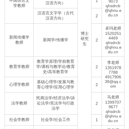
中国语言文
1
9073
汉语方向）
学教师
qhsdrcb
@qhnu.e
汉语言文字学（古代
du.cn
2
汉语方向）
卓玛老师
博士
1520251
新闻传播学
4469
研究
新闻学/传播学
2
教师
qhsdrcb
生
@qhnu.e
du.cn
教育学原理/学前教育
李老师
教育学教师
学/课程与教学论/教育
2
1351978
史/高等教育学
7788
4917906
38@qq.c
基础心理学/发展与教
心理学教师
2
om
育心理学/应用心理学
马老师
民商法学/经济法学/诉
1399707
法学教师
讼法学/宪法学与行政
2
9677
法学
qhsdrcb
@qhnu.e
社会学教师
社会学/社会工作
1
du.cn