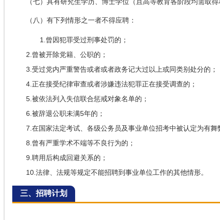
（七）具有研究生学历、博士学位（且高等教育各阶段均需取得
（八）有下列情形之一者不得应聘：
1.曾因犯罪受过刑事处罚的；
2.曾被开除党籍、公职的；
3.受过党内严重警告或者或者政务记大过以上或同类别处分的；
4.正在接受纪律审查或者涉嫌违法犯罪正在接受调查的；
5.被依法列入失信联合惩戒对象名单的；
6.被辞退公职未满5年的；
7.在国家法定考试、各级公务员及事业单位招考中被认定为有
8.曾有严重学术不端等不良行为的；
9.聘用后构成回避关系的；
10.法律、法规等规定不能招聘到事业单位工作的其他情形。
三、招聘计划