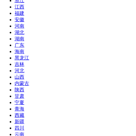
浙江
江西
福建
安徽
河南
湖北
湖南
广东
海南
黑龙江
吉林
河北
山西
内蒙古
陕西
甘肃
宁夏
青海
西藏
新疆
四川
云南