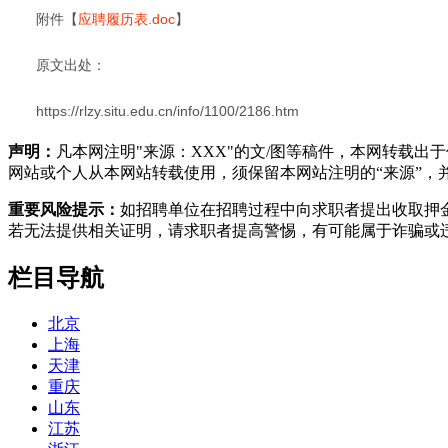
附件【
应聘履历表.doc
】
原文出处：
https://rlzy.situ.edu.cn/info/1100/2186.htm
声明：
凡本网注明"来源：XXX"的文/图等稿件，本网转载
网站或个人从本网站转载使用，须保留本网站注明的“来源”，并自
重要风险提示：
如招聘单位在招聘过程中向求职者提出收取押
若无法提供相关证明，请求职者提高警惕，有可能属于诈骗或
栏目导航
北京
上海
天津
重庆
山东
江苏