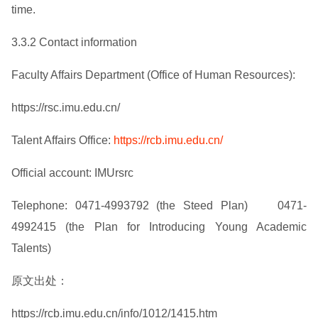
time.
3.3.2 Contact information
Faculty Affairs Department (Office of Human Resources):
https://rsc.imu.edu.cn/
Talent Affairs Office:
https://rcb.imu.edu.cn/
Official account: IMUrsrc
Telephone: 0471-4993792 (the Steed Plan) 0471-
4992415 (the Plan for Introducing Young Academic
Talents)
原文出处：
https://rcb.imu.edu.cn/info/1012/1415.htm