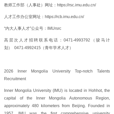
教师工作部（人事处）网址：https://rsc.imu.edu.cn/
人才工作办公室网址：https://rcb.imu.edu.cn/
“内大人事人才”公众号：IMUrsrc
高层次人才招聘联系电话：0471-4993792（骏马计
划） 0471-4992415（青年学术人才）
2026 Inner Mongolia University Top-notch Talents
Recruitment
Inner Mongolia University (IMU) is located in Hohhot, the
capital of the Inner Mongolia Autonomous Region,
approximately 480 kilometers from Beijing. Founded in
1957, IMU was the first comprehensive university