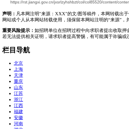
https://rst.jiangxi.gov.cn/jxsrlzyhshbzt/col/col85520/content/c
声明：
凡本网注明"来源：XXX"的文/图等稿件，本网转载
网站或个人从本网站转载使用，须保留本网站注明的“来源”，并自
重要风险提示：
如招聘单位在招聘过程中向求职者提出收取押
若无法提供相关证明，请求职者提高警惕，有可能属于诈骗或
栏目导航
北京
上海
天津
重庆
山东
江苏
浙江
江西
福建
安徽
河南