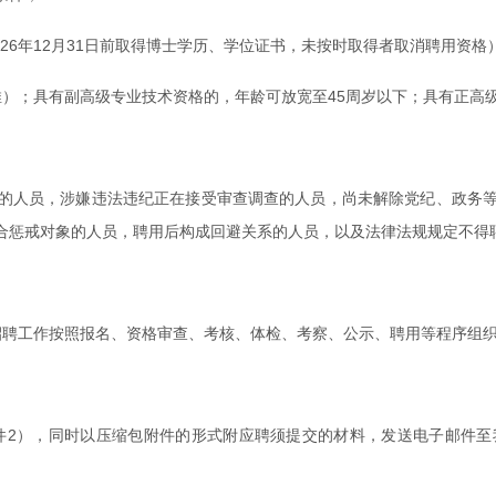
026年12月31日前取得博士学历、学位证书，未按时取得者取消聘用资格
此类推）；具有副高级专业技术资格的，年龄可放宽至45周岁以下；具有正
的人员，涉嫌违法违纪正在接受审查调查的人员，尚未解除党纪、政务
合惩戒对象的人员，聘用后构成回避关系的人员，以及法律法规规定不得
止。招聘工作按照报名、资格审查、考核、体检、考察、公示、聘用等程序组
附件2），同时以压缩包附件的形式附应聘须提交的材料，发送电子邮件
。