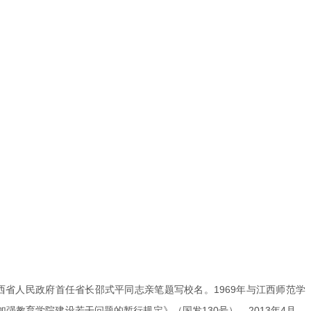
江西省人民政府首任省长邵式平同志亲笔题写校名。1969年与江西师范学
强教育学院建设若干问题的暂行规定》（国发130号）。2013年4月，