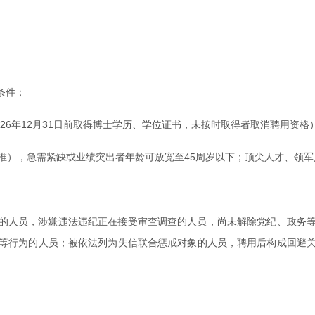
条件；
026年12月31日前取得博士学历、学位证书，未按时取得者取消聘用资格
此类推），急需紧缺或业绩突出者年龄可放宽至45周岁以下；顶尖人才、
的人员，涉嫌违法违纪正在接受审查调查的人员，尚未解除党纪、政务
等行为的人员；被依法列为失信联合惩戒对象的人员，聘用后构成回避