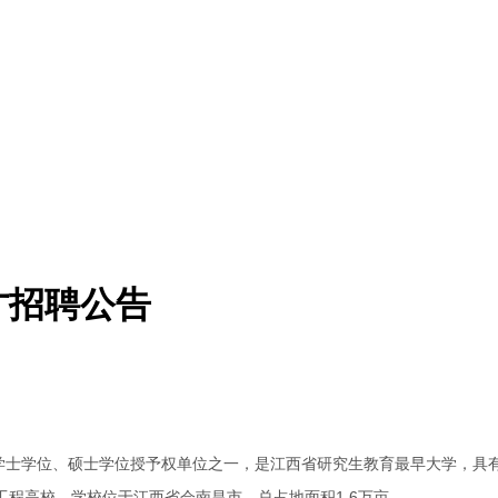
才招聘公告
有学士学位、硕士学位授予权单位之一，是江西省研究生教育最早大学，具
程高校。学校位于江西省会南昌市，总占地面积1.6万亩。