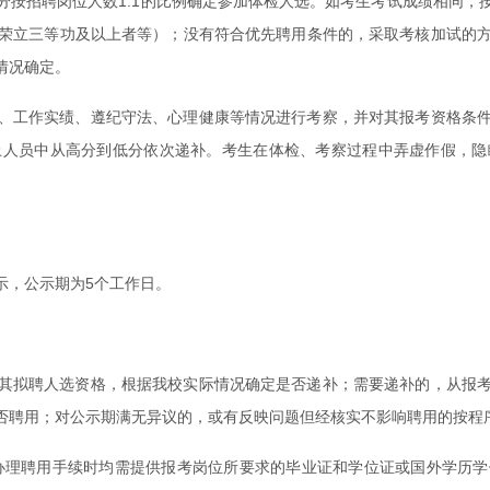
分按招聘岗位人数1:1的比例确定参加体检人选。如考生考试成绩相同，
荣立三等功及以上者等）；没有符合优先聘用条件的，采取考核加试的
情况确定。
、工作实绩、遵纪守法、心理健康等情况进行考察，并对其报考资格条
上人员中从高分到低分依次递补。考生在体检、考察过程中弄虚作假，隐
示，公示期为5个工作日。
其拟聘人选资格，根据我校实际情况确定是否递补；需要递补的，从报
否聘用；对公示期满无异议的，或有反映问题但经核实不影响聘用的按程
在办理聘用手续时均需提供报考岗位所要求的毕业证和学位证或国外学历