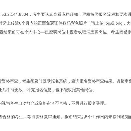
20.53.2.144:8804，考生要认真查看应聘须知，严格按照报名流
上传近6个月内的正面免冠证件数码彩色照片（请上传.jpg或.png，
查结束前可在个人中心—已应聘岗位中查看或取消应聘岗位。考生因错
进行资格审查，考生须及时登录报名系统，查询报名资格审查结果。资格审
止后不能更改、补充报名信息，也不能改报其他岗位。
均视为考生自动放弃或资格审查不合格，不再进行报名受理。
资格审查合格的考生，等待资格复审通知。报名结束后5个工作日内未接到