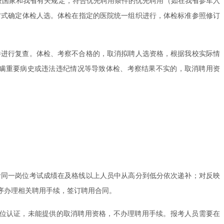
按国家和我省有关规定，符合优先聘用条件的优先聘用（如在我省参军入
方式确定体检人选。体检在指定的医院统一组织进行，体检标准参照修订
件进行复查。体检、考察不合格的，取消拟聘人选资格，根据我校实际情
瞒重要病史或违法违纪情况等导致体检、考察结果不实的，取消聘用资
考同一岗位考试成绩在及格线以上人员中从高分到低分依次递补；对反映
序办理相关聘用手续，签订聘用合同。
学位认证，未能提供的取消聘用资格，不办理聘用手续。报考人员需要在