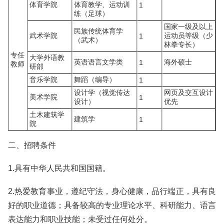
体育学院
体育教学、运动训
1
练（足球）
国家一级及以上
民族传统体育学
武术学院
运动员等级（少
1
（武术）
林拳专长）
专任
大学外语教
英语语言文学类
海外硕士
1
教师
研部
音乐学院
舞蹈（编导）
1
设计学（视觉传达
网页及交互设计
美术学院
1
设计）
优先
土木建筑学
建筑学
1
院
二、招聘条件
1.具有中华人民共和国国籍。
2.热爱教育事业，遵纪守法，身心健康，品行端正，具有良
好的职业道德；具备较高的专业理论水平、科研能力、语言
表达能力和职业技能；未受过任何处分。