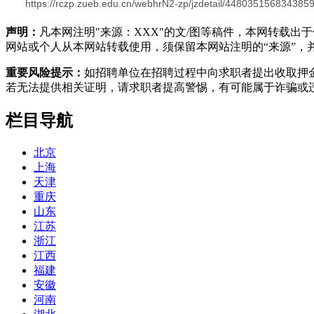
https://rczp.zueb.edu.cn/webhrN2-zp/jzdetail/448035156834385
声明：
凡本网注明"来源：XXX"的文/图等稿件，本网转载
网站或个人从本网站转载使用，须保留本网站注明的“来源”，并自
重要风险提示：
如招聘单位在招聘过程中向求职者提出收取押
若无法提供相关证明，请求职者提高警惕，有可能属于诈骗或
栏目导航
北京
上海
天津
重庆
山东
江苏
浙江
江西
福建
安徽
河南