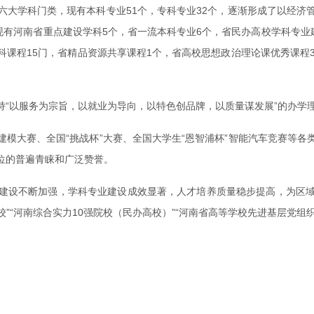
六大学科门类，现有本科专业51个，专科专业32个，逐渐形成了以经济
现有河南省重点建设学科5个，省一流本科专业6个，省民办高校学科专业
本科课程15门，省精品资源共享课程1个，省高校思想政治理论课优秀课程
以服务为宗旨，以就业为导向，以特色创品牌，以质量谋发展”的办学理念，
模大赛、全国“挑战杯”大赛、全国大学生“恩智浦杯”智能汽车竞赛等
位的普遍青睐和广泛赞誉。
建设不断加强，学科专业建设成效显著，人才培养质量稳步提高，为区
”“河南综合实力10强院校（民办高校）”“河南省高等学校先进基层党组织