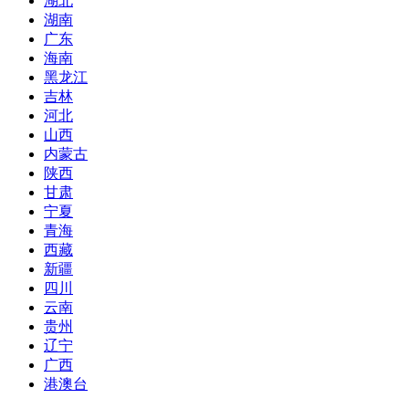
湖北
湖南
广东
海南
黑龙江
吉林
河北
山西
内蒙古
陕西
甘肃
宁夏
青海
西藏
新疆
四川
云南
贵州
辽宁
广西
港澳台