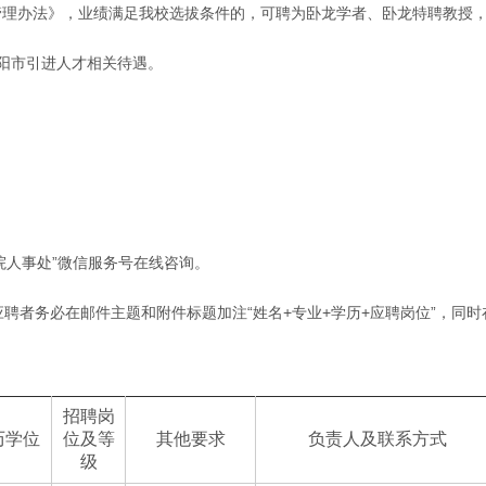
者”管理办法》，业绩满足我校选拔条件的，可聘为卧龙学者、卧龙特聘教
阳市引进人才相关待遇。
范学院人事处”微信服务号在线咨询。
附件）的应聘者务必在邮件主题和附件标题加注“姓名+专业+学历+应聘岗位”
招聘岗
历学位
位及等
其他要求
负责人及联系方式
级