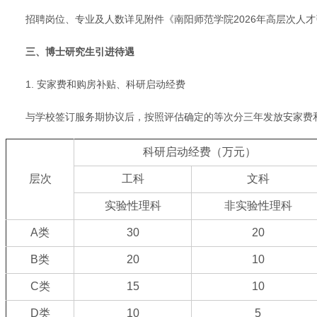
招聘岗位、专业及人数详见附件《南阳师范学院2026年高层次人
三、博士研究生引进待遇
1. 安家费和购房补贴、科研启动经费
与学校签订服务期协议后，按照评估确定的等次分三年发放安家费
科研启动经费（万元）
层次
工科
文科
实验性理科
非实验性理科
A类
30
20
B类
20
10
C类
15
10
D类
10
5