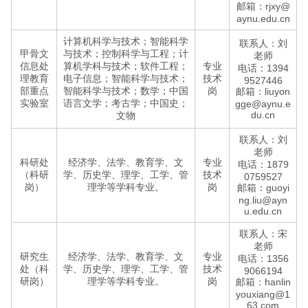
邮箱：rjxy@
aynu.edu.cn
计算机科学与技术；智能科学
联系人：刘
甲骨文
与技术；控制科学与工程；计
老师
信息处
算机学科与技术；软件工程；
专业
电话：1394
理教育
电子信息；智能科学与技术；
技术
9527446
部重点
智能科学与技术；数学；中国
岗
邮箱：liuyon
实验室
语言文学；考古学；中国史；
gge@aynu.e
du.cn
文物
联系人：刘
老师
科研处
经济学、法学、教育学、文
专业
电话：1879
（科研
学、历史学、理学、工学、管
技术
0759527
岗）
理学等学科专业。
岗
邮箱：guoyi
ng.liu@ayn
u.edu.cn
联系人：宋
老师
研究生
经济学、法学、教育学、文
专业
电话：1356
处（科
学、历史学、理学、工学、管
技术
9066194
研岗）
理学等学科专业。
岗
邮箱：hanlin
youxiang@1
63.com