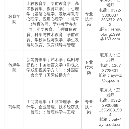
比较教育学、学前教育学、高
老师
等教育学、教育法学）；心理
电话：0372-
学（基础心理学、发展与教育
专业
3300037
教育学
心理学、应用心理学）；教育
技术
1366372180
院
（教育管理、学科教学各方
岗
3
邮箱：rengu
向、小学教育、心理健康教
ofang1999
育、科学与技术教育、学前教
@163.com
育、学校课程与教学、学生发
展与教育、教育领导与管理）
联系人：汪
新闻传播学；艺术学；戏剧与
老师
专业
传媒学
影视；中国语言文学（影视文
电话：1367
技术
院
学或影视美学方向）；外国语
3728601
岗
言文学（国际传播方向）
邮箱：aywxz
@qq.com
联系人：彭
老师
电话：0372-
工商管理学（工商管理学、会
专业
2900068
商学院
计学、企业管理、技术经济及
技术
1356903159
管理）；管理科学与工程
岗
4
邮箱：pat@
aynu.edu.cn