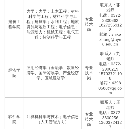
联系人：张
老师
力学；力学；土木工程；材料
电话：0372-
科学与工程；材料科学与工
专业
3300662
建筑工
程；建筑学；水利工程；地质
技术
1827256912
程学院
资源与地质工程；电子信息；
岗
8
能源动力；机械工程；电气工
邮箱：shike
程；控制科学与工程
zhang@ayn
u.edu.cn
联系人：刘
老师
电话：0372-
应用经济学（金融学、数量经
专业
2900219
经济学
济学、国际贸易学、产业经济
技术
1570372110
院
学、区域经济学）
岗
8
邮箱：4398
0588@qq.co
m
联系人：王
老师
电话：0372-
专业
软件学
计算机科学与技术；电子信息
3300256
技术
院
（人工智能方向）
1360372412
岗
7