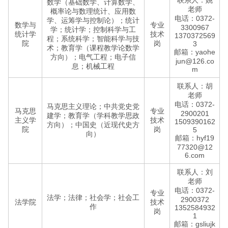
联系人：姚
数学（基础数学、计算数学、
老师
概率论与数理统计、应用数
电话：0372-
学、运筹学与控制论）；统计
数学与
专业
3300967
学；统计学；控制科学与工
统计学
技术
1370372569
程；系统科学；智能科学与技
院
岗
3
术；教育学（课程教学论数学
邮箱：yaohe
方向）；电气工程；电子信
jun@126.co
息；机械工程
m
联系人：胡
老师
电话：0372-
马克思主义理论；中共党史党
马克思
专业
2900201
建学；教育学（学科教学思政
主义学
技术
1509390162
方向）；中国史（近现代史方
院
岗
5
向）
邮箱：hyf19
77320@12
6.com
联系人：刘
老师
电话：0372-
专业
法学；法律；社会学；社会工
2900372
法学院
技术
作
1352584932
岗
1
邮箱：gsliujk