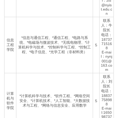
l：zts
@nyis
t.edu.c
n
联系
人：牛
院长
电话：
*信息与通信工程、*通信工程、*电路与系
18737
信息
统、*电磁场与微波技术、*无线电物理、*计
71516
工程
5
算机科学与技术、*控制科学与工程、*控制工
8
学院
程、*电子信息、*光学工程（非材料类）
E-mai
l：nynj
001@
163.co
m
联系
人：刘
院长
电话：
计算
18837
*计算机科学与技术、*软件工程、*网络空间
机与
75898
安全、*计算机技术、*人工智能、*大数据技
5
软件
8
术与工程、*网络与信息安全、应用数学
学院
E-mai
l:1650
98737