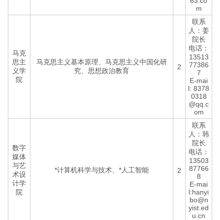
63.co
m
联系
人：姜
院长
电话：
马克
13513
思主
马克思主义基本原理、马克思主义中国化研
77386
2
义学
究、思想政治教育
7
院
E-mai
l: 8378
0318
@qq.c
om
联系
人：韩
院长
数字
电话：
媒体
13503
与艺
87766
*计算机科学与技术、*人工智能
2
术设
8
计学
E-mai
院
l:hanyi
bo@n
yist.ed
u.cn