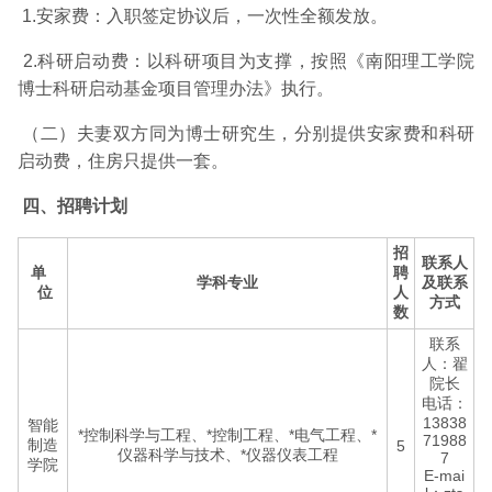
1.安家费：入职签定协议后，一次性全额发放。
2.科研启动费：以科研项目为支撑，按照《南阳理工学院
博士科研启动基金项目管理办法》执行。
（二）夫妻双方同为博士研究生，分别提供安家费和科研
启动费，住房只提供一套。
四、招聘计划
招
联系人
单
聘
学
科专
业
及联系
位
人
方式
数
联系
人：翟
院长
电话：
13838
智能
*控制科学与工程、*控制工程、*电气工程、*
71988
制造
5
仪器科学与技术、*仪器仪表工程
7
学院
E-mai