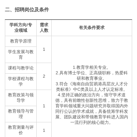
二、招聘岗位及条件
学科方向/专
需求
有关条件要求
业领域
人数
教育学原理
1
学生发展与教
育
1.教育学相关专业。
课程与教学论
2.具有博士学位、正高级职称，热爱科
2
研和教育事业。
学校课程与教
3.符合《海南自由贸易港高层次人才分
学
类标准》中C类及以上人才认定标准。
教育政策与领
4.坚持正确的政治方向，恪守学术道
导学
德，具有前瞻性创新性思维，致力于教
1
育学科领域重大问题研究并取得国内外
教育领导与管
同行公认的学术成就，具备统筹学科发
理
展、团队建设和带领教育学科进入国内
一流行列的核心能力。
教育测量与评
1
价