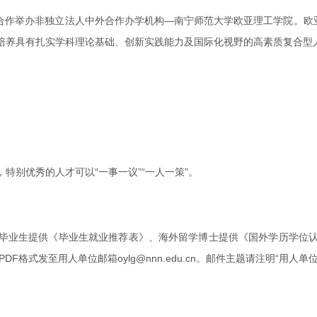
学合作举办非独立法人中外合作办学机构—南宁师范大学欧亚理工学院。欧
培养具有扎实学科理论基础、创新实践能力及国际化视野的高素质复合型
特别优秀的人才可以“一事一议”“一人一策”。
毕业生提供《毕业生就业推荐表》、海外留学博士提供《国外学历学位
格式发至用人单位邮箱oylg@nnn.edu.cn。邮件主题请注明“用人单