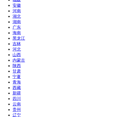
安徽
河南
湖北
湖南
广东
海南
黑龙江
吉林
河北
山西
内蒙古
陕西
甘肃
宁夏
青海
西藏
新疆
四川
云南
贵州
辽宁