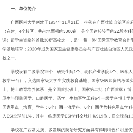
一、单位简介
广西医科大学创建于1934年11月21日，坐落在广西壮族自治区
（在建）4个校区，共占地面积约3300亩；是全国建校较早的22所
课）留学生资格的首批30所高校之一，是“一带一路”国际医学教育合
学基地培育；2020年成为国家卫生健康委员会与广西壮族自治区人民
校之一。
学校设有二级学院19个、研究生院1个、现代产业学院4个、医学
教学平台），入选国家级大学生实践教育基地、国家级医师资格考试
士、博士教育培养体系，是全国首批硕士、国家第二批（广西首家）博
卫生与预防医学、口腔医学、药学、生物医学工程6个一级学科博士学位
国家重点（培育）学科；6个广西一流学科、6个广西优势特色重点学
入ESI全球前1%，其中，临床医学ESI学科全球排名919位，居全球前1.
学校在广西常见病、多发病的防治研究方面具有鲜明特色和明显优