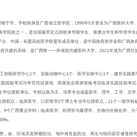
首府南宁市。学校前身是广西省立医学院，1996年5月更名为广西医科
本科医学院校之一，是全国最早定点招收来华留学生、港澳台学生和华侨学
作平台、中国－东盟高校医学联盟等成员单位，是中国政府奖学金和广西
政府共建的高校，是广西唯一一所省部共建医科大学。2021年成为广西壮
人工智能研究中心1个、实验动物中心1个、医学实验中心1个，建有实践教
实践技能考试与考官培训基地、国家执业医师资格考试临床实践技能考试
士学位授权单位。学校以医为主，培养专业涵盖医学、理学、工学、文学
授权点；临床医学、口腔医学2个博士专业学位授权点；11个一级学科
科、9个广西重点学科；临床医学、药理学与毒理学、生物与生物化学、分
38‰。
势，如，区域高发肿瘤防治、地中海贫血防治、再生与组织器官修复研