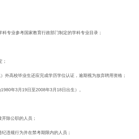
，学科专业参考国家教育行政部门制定的学科专业目录；
定；
（境）外高校毕业生还应完成学历学位认证，逾期视为放弃聘用资格；
80年3月19日至2008年3月18日出生）。
被开除公职的人员；
违纪违规行为并在禁考期限内的人员；