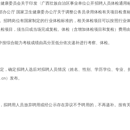
卫生健康委员会关于印发〈广西壮族自治区事业单位公开招聘人员体检通用
织部办公厅 国家卫生健康委办公厅关于调整公务员录用体检有关项目检
。招聘岗位有国家制定的行业体检标准的，相关体检项目可以按照行业
复检项目，须当日或当场完成复检。体检（含增加体检项目和复检）费用
中按综合能力考核成绩由高分至低分依次递补进行考察、体检。
定，确定拟聘人选后对拟聘人员情况（姓名、性别、学历学位、专业、
du.cn）发布。
，拟聘用人员放弃聘用或经公示存在异议不予聘用的，不再递补。按有