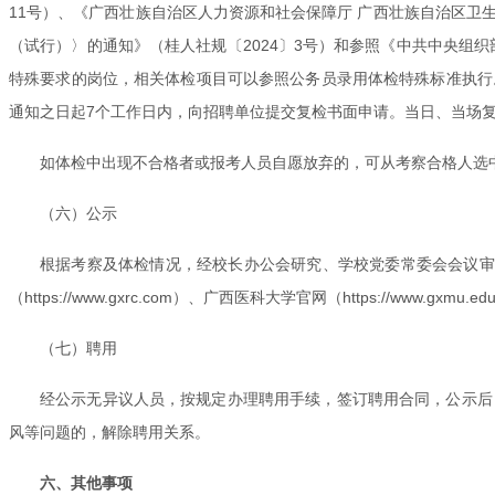
11号）、《广西壮族自治区人力资源和社会保障厅 广西壮族自治区
（试行）〉的通知》（桂人社规〔2024〕3号）和参照《中共中央组
特殊要求的岗位，相关体检项目可以参照公务员录用体检特殊标准执行
通知之日起7个工作日内，向招聘单位提交复检书面申请。当日、当场
如体检中出现不合格者或报考人员自愿放弃的，可从考察合格人选
（六）公示
根据考察及体检情况，经校长办公会研究、学校党委常委会会议审
（https://www.gxrc.com）、广西医科大学官网（https://www.gxmu.e
（七）聘用
经公示无异议人员，按规定办理聘用手续，签订聘用合同，公示后
风等问题的，解除聘用关系。
六、其他事项