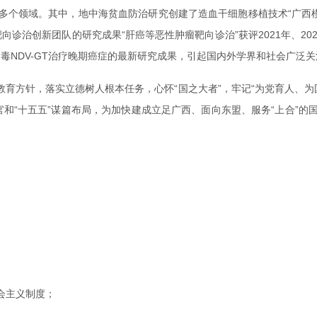
个领域。其中，地中海贫血防治研究创建了造血干细胞移植技术“广西模
诊治创新团队的研究成果“肝癌等恶性肿瘤靶向诊治”获评2021年、20
瘤病毒NDV-GT治疗晚期癌症的最新研究成果，引起国内外学界和社会广泛
育方针，落实立德树人根本任务，心怀“国之大者”，牢记“为党育人、为
满收官和“十五五”谋篇布局，为加快建成立足广西、面向东盟、服务“上合
会主义制度；