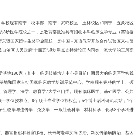
大学。学校现有南宁－校本部、南宁－武鸣校区、玉林校区和南宁－五象校区
生的8所医学院校之一，是教育部批准具有招收本科临床医学专业（英语授
政府东盟国家留学生奖学金院校，是中国－东盟教育开放合作试验区来桂留
族自治区人民政府“十四五”规划重点支持建设国内同类一流大学的三所高
学基地198家（其中，临床技能培训中心是目前广西最大的临床医学实践
基地和国家首批国家临床教学培训示范中心。学校现有完整的学士、硕
、管理学、法学、教育学7大学科门类。现有临床医学、基础医学、公共
硕士学位授权点、9个硕士专业学位授权点；5个博士后科研流动站；1个
子生物学与遗传学、免疫学、一般社会科学、材料科学、化学8个学科进
究、器官捐献和器官移植、长寿与老年疾病防治、新发传染病防治、基因