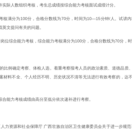
件实际人数组织考核，考生总成绩按综合能力考核面试成绩计分。
核满分为100分，合格分数线为70分，时间为10—15分钟/人。试讲
或英文提问有关的问题。
岗位综合能力考核，综合能力考核满分为100分，合格分数线为70分，
1的比例确定考察、体检人选。着重考察报考人员的政治素质、道德品质
案材料不全、个人经历不明、历史状况不清等无法进行有效考察的，达
综合能力考核成绩由高分至低分依次递补进行考察。
人力资源和社会保障厅 广西壮族自治区卫生健康委员会关于进一步规范