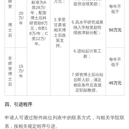
师
万元；
标准为A
提供业绩奖励；
资
每年不
类28万/
低于
年，配套
20
万/
博士后科
2.享受
5.高水平研究成果
年
研资助8万
博
甘肃省
纳入学校奖励性
元；B类1
士
相关博
50万元
绩效津贴分配；
8万/年；C
后
士后政
类12万/
策支
年。
持。
6.进站起计算工
龄；
非
每年不
师
低于
15
资
万/
博
7.师资博士后出站
年
士
后即入职，满足
45万元
后
相应条件后直接
定职副教授。
四、引进程序
申请人可通过附件岗位列表中的联系方式，与相关学院联
系，按相关规定程序引进。