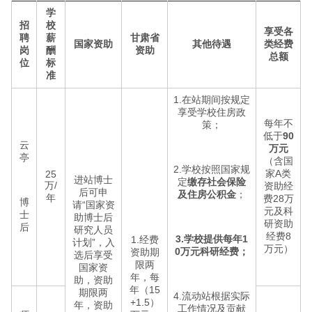
学
招
校
享受各
聘
薪
甘肃省
国家资助
其他待遇
类经费
岗
酬
资助
总额
位
标
准
1.在站期间按规定
享受学校住房政
每年不
策；
低于
90
云
万元
亭
（含国
2.学校按照国家规
家A类
25
进站博士
定
缴存社会保险
万/
资助经
后可申
及住房公积金
；
年
费28万
博
请“国家资
元及科
士
助博士后
研资助
后
研究人员
经费8
3.学校提供每年1
1.经费
计划”，入
万元）
0万元科研经费；
资助期
选后享受
限两
国家资
年，每
助，资助
年（15
期限两
4.流动站根据实际
+1.5）
年，资助
工作情况及贡献