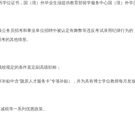
士学历学位证书，国（境）外毕业生须提供教育部留学服务中心国（境）外学
各级公务员招考和事业单位招聘中被认定有舞弊等违反考试录用纪律行为的；
报考的其他情形。
我校规定的条件直定副高级职称；
补贴中含“陇原人才服务卡”专项补贴），并为具有博士学位教师每月发放1
、减税等一系列优惠政策。