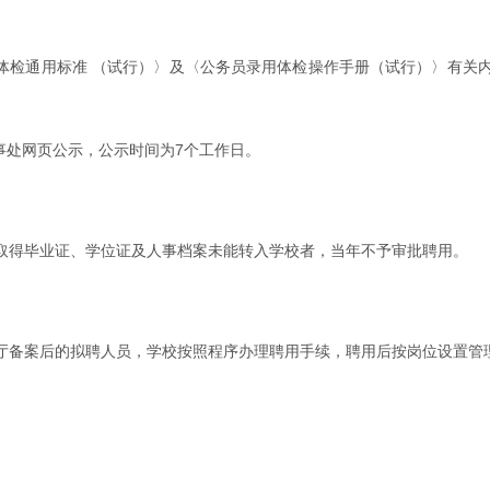
体检通用标准 （试行）〉及〈公务员录用体检操作手册（试行）〉有关内容
事处网页公示，公示时间为7个工作日。
前未取得毕业证、学位证及人事档案未能转入学校者，当年不予审批聘用。
厅备案后的拟聘人员，学校按照程序办理聘用手续，聘用后按岗位设置管