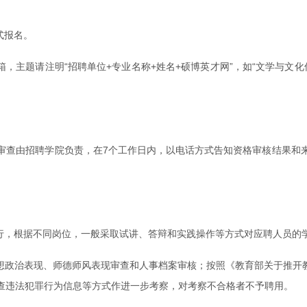
式报名。
，主题请注明“招聘单位+专业名称+姓名+硕博英才网”，如“文学与文
审查由招聘学院负责，在7个工作日内，以电话方式告知资格审核结果和
进行，根据不同岗位，一般采取试讲、答辩和实践操作等方式对应聘人员的
想政治表现、师德师风表现审查和人事档案审核；按照《教育部关于推开教
查违法犯罪行为信息等方式作进一步考察，对考察不合格者不予聘用。