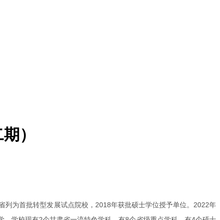
二期）
省列为首批转型发展试点院校，2018年获批硕士学位授予单位。2022年
学。学校现有2个甘肃省一流特色学科，有8个省级重点学科，有4个硕士