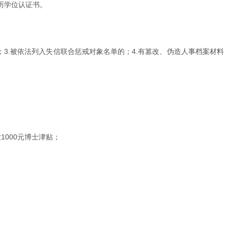
历学位认证书。
3.被依法列入失信联合惩戒对象名单的；4.有篡改、伪造人事档案材料
000元博士津贴；