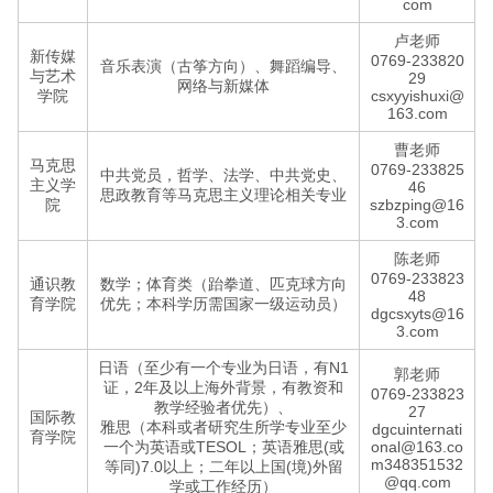
com
卢老师
新传媒
0769-233820
音乐表演（古筝方向）、舞蹈编导、
与艺术
29
网络与新媒体
学院
csxyyishuxi@
163.com
曹老师
马克思
0769-233825
中共党员，哲学、法学、中共党史、
主义学
46
思政教育等马克思主义理论相关专业
院
szbzping@16
3.com
陈老师
0769-233823
通识教
数学；体育类（跆拳道、匹克球方向
48
育学院
优先；本科学历需国家一级运动员）
dgcsxyts@16
3.com
日语（至少有一个专业为日语，有N1
郭老师
证，2年及以上海外背景，有教资和
0769-233823
教学经验者优先）、
27
国际教
雅思（本科或者研究生所学专业至少
dgcuinternati
育学院
一个为英语或TESOL；英语雅思(或
onal@163.co
m348351532
等同)7.0以上；二年以上国(境)外留
@qq.com
学或工作经历）