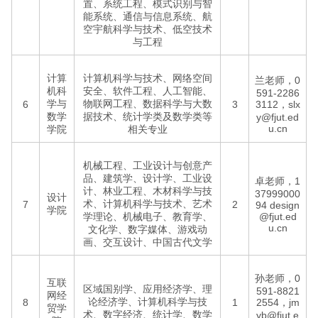
置、系统工程、模式识别与智
能系统、通信与信息系统、航
空宇航科学与技术、低空技术
与工程
计算
计算机科学与技术、网络空间
兰老师，0
机科
安全、软件工程、人工智能、
591-2286
学与
物联网工程、数据科学与大数
6
3
3112，slx
数学
据技术、统计学类及数学类等
y@fjut.ed
u.cn
学院
相关专业
机械工程、工业设计与创意产
品、建筑学、设计学、工业设
卓老师，1
计、林业工程、木材科学与技
37999000
设计
术、计算机科学与技术、艺术
7
2
94
design
学院
学理论、机械电子、教育学、
@fjut.ed
u.cn
文化学、数字媒体、游戏动
画、交互设计、中国古代文学
孙老师，0
互联
区域国别学、应用经济学、理
591-8821
网经
论经济学、计算机科学与技
8
1
2554，jm
贸学
术、数字经济、统计学、数学
yb@fjut.e