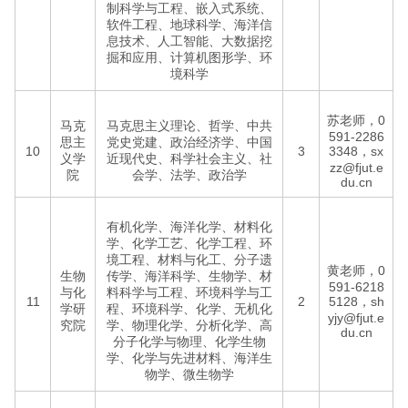
制科学与工程、嵌入式系统、
软件工程、地球科学、海洋信
息技术、人工智能、大数据挖
掘和应用、计算机图形学、环
境科学
苏老师，0
马克
马克思主义理论、哲学、中共
591-2286
思主
党史党建、政治经济学、中国
10
3
3348，sx
义学
近现代史、科学社会主义、社
zz@fjut.e
院
会学、法学、政治学
du.cn
有机化学、海洋化学、材料化
学、化学工艺、化学工程、环
境工程、材料与化工、分子遗
黄老师，0
生物
传学、海洋科学、生物学、材
591-6218
与化
料科学与工程、环境科学与工
11
2
5128，sh
学研
程、环境科学、化学、无机化
yjy@fjut.e
究院
学、物理化学、分析化学、高
du.cn
分子化学与物理、化学生物
学、化学与先进材料、海洋生
物学、微生物学