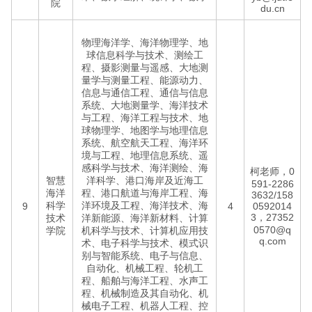
院
du.cn
物理海洋学、海洋物理学、地
球信息科学与技术、测绘工
程、摄影测量与遥感、大地测
量学与测量工程、能源动力、
信息与通信工程、通信与信息
系统、大地测量学、海洋技术
与工程、海洋工程与技术、地
球物理学、地图学与地理信息
系统、航空航天工程、海洋环
境与工程、地理信息系统、遥
感科学与技术、海洋测绘、海
柯老师，0
智慧
洋科学、港口海岸及近海工
591-2286
海洋
程、港口航道与海岸工程、海
3632/158
科学
洋环境及工程、海洋技术、海
9
4
0592014
3，27352
技术
洋新能源、海洋新材料、计算
0570@q
学院
机科学与技术、计算机应用技
q.com
术、电子科学与技术、模式识
别与智能系统、电子与信息、
自动化、机械工程、轮机工
程、船舶与海洋工程、水声工
程、机械制造及其自动化、机
械电子工程、机器人工程、控