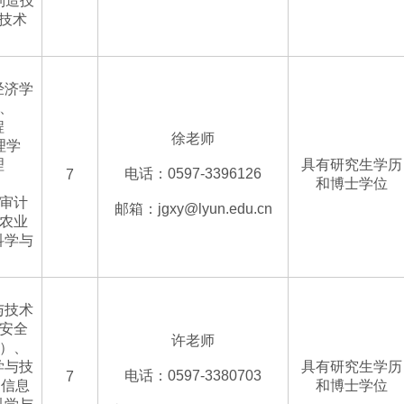
制造技
与技术
）
经济学
0、
程
徐老师
理学
理
具有研究生学历
电话：0597-3396126
7
和博士学位
、审计
邮箱：jgxy@lyun.edu.cn
、农业
科学与
与技术
间安全
许老师
4）、
学与技
具有研究生学历
电话：0597-3380703
7
、信息
和博士学位