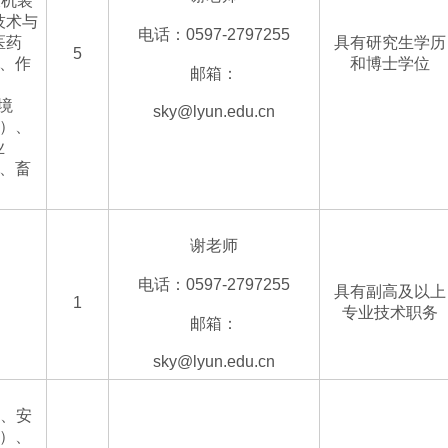
农机装
技术与
电话：0597-2797255
医药
具有研究生学历
5
）、作
和博士学位
邮箱：
境
sky@lyun.edu.cn
4）、
业
）、畜
谢老师
电话：0597-2797255
具有副高及以上
1
专业技术职务
邮箱：
sky@lyun.edu.cn
）、安
7）、