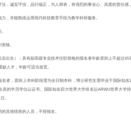
纪守法，诚实守信，品行端正，为人师表，有强烈的事业心、高度的责任感
能力，并能熟练运用现代科技教育手段为教学科研服务。
行。
职资格。
月及以后出生）；具有副高级专业技术任职资格的报名者年龄原则上不超过45
校紧缺人才，年龄可适当放宽。
报名者，原则上本科阶段需为全日制本科，博士研究生需毕业于国际知名
具的学历学位认证书。国际知名四大世界大学排名以ARWU世界大学排名、Q
1日。
用的其他情形的人员，不得报名。