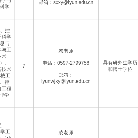
科学与
邮箱：sxxy@lyun.edu.cn
制科学
）、控
子科学
信息与
学与工
赖老师
技术
3）、
具有研究生学历
电话：0597-2799758
7
与技术
和博士学位
邮箱：
机械工
lyunwjxy@lyun.edu.cn
）、控
力工程
理学
、
程
化学工
凌老师